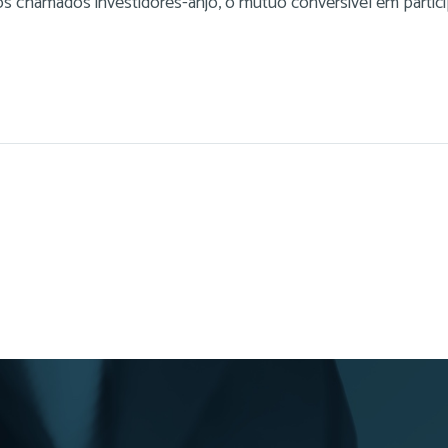
os chamados investidores-anjo, o mútuo conversível em partic