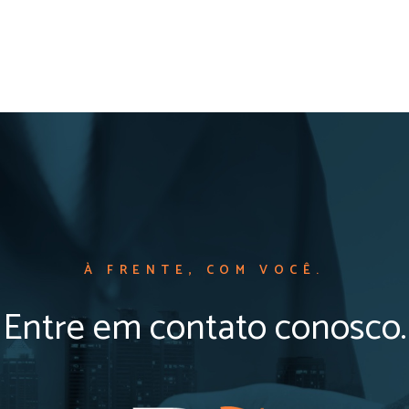
À FRENTE, COM VOCÊ.
Entre em contato conosco.