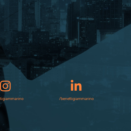
tigiammarino
/benettigiammarino